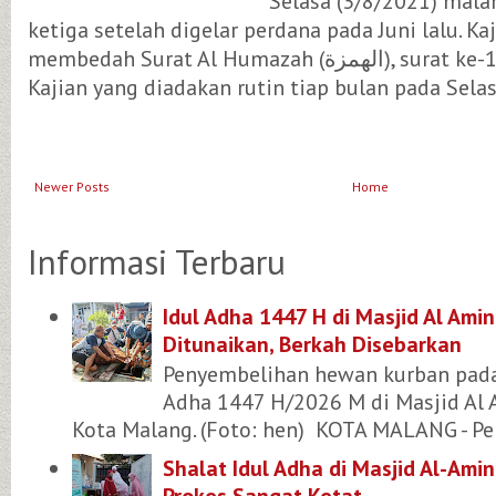
Selasa (3/8/2021) mal
ketiga setelah digelar perdana pada Juni lalu. Kaj
membedah Surat Al Humazah (الهمزة), surat ke-104 dalam Alquran.
Kajian yang diadakan rutin tiap bulan pada Selasa
Newer Posts
Home
Informasi Terbaru
Idul Adha 1447 H di Masjid Al Ami
Ditunaikan, Berkah Disebarkan
Penyembelihan hewan kurban pada
Adha 1447 H/2026 M di Masjid Al 
Kota Malang. (Foto: hen) KOTA MALANG - Per
Shalat Idul Adha di Masjid Al-Ami
Prokes Sangat Ketat