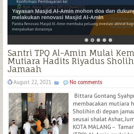
Yayasan Masjid Al-Amin mohon doa dan dukun
melakukan renovasi Masjid Al-Amin
Panitia Renovasi Masjid Al-Amin membuka peluang investasi akhirat bagi
menyalurkan donasinya
Santri TPQ Al-Amin Mulai Ke
Mutiara Hadits Riyadus Sholi
Jamaah
August 22, 2021
No comments
Bittara Gontang Syahp
membacakan mutiara ha
Sholihin di depan jama
seusai shalat Ashar, Ju
KOTA MALANG – Taman 