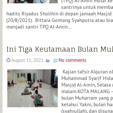
(TPQ) Al-Amin mulai k
santrinya untuk memba
hadits Riyadus Sholihin di depan jamaah Masjid
(20/8/2021). Bittara Gontang Syahputra atau bia
menjadi santri TPQ Al-Amin...
Ini Tiga Keutamaan Bulan M
August 11, 2021
No comments
Kajian tafsir Alquran 
Muhammad Syarif Hiday
Masjid Al-Amin, Selasa 
malam.KOTA MALANG – 
bulan Muharram yang p
ketahui. Yakni, bulan h
(syahrullah), dan disu