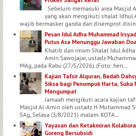
Sebelum memasuki area Masjid A
yang akan mengikuti shalat Idhul 
wajib bermasker ganda dan disemprot disin.
Pesan Idul Adha Muhammad Irsyad
Putus Asa Menunggu Jawaban Do
Khatib dan imam Shalat Idul Adha 
Amin Sawojajar, ustadz Muhammad 
MAg, pada Rabu (27/5/2026). (Foto: hen...
Kajian Tafsir Alquran, Bedah Dah
Siksa bagi Penumpuk Harta, Suka 
Mengumpat
Jamaah mengikuti acara kajian tafs
Masjid Al-Amin oleh ustadz H Muhammad Sy
SAg, Selasa (3/8/2021) malam. KOTA...
Yayasan dan Ketakmiran Kolaboras
Goreng Bersubsidi